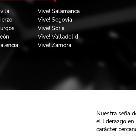
vila
Vive! Salamanca
Bierzo
Vive! Segovia
Burgos
Vive! Soria
León
Vive! Valladolid
Palencia
Vive! Zamora
Nuestra seña de
el liderazgo e
carácter cercan