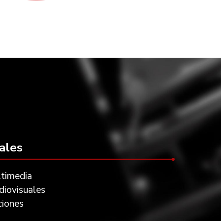
ales
timedia
iovisuales
ciones