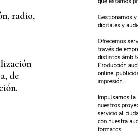
que estamos pr
ón, radio,
Gestionamos y 
digitales y audi
Ofrecemos servi
través de empr
distintos ámbit
alización
Producción audi
online, publicid
a, de
impresión.
ción.
Impulsamos la 
nuestros proye
servicio al ciu
con nuestra aud
formatos.