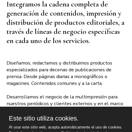
Integramos la cadena completa de
generación de contenidos, impresión y
distribución de productos editoriales, a
través de líneas de negocio específicas
en cada uno de los servicios.
Diseñamos, redactamos y distribuimos productos
especializados para decenas de publicaciones de
prensa. Desde páginas diarias a monográficos o
magacines. Contenidos comunes y a la carta,
Desarrollamos el negocio de la multimpresión para
nuestros periódicos y clientes externos y en el marco
de nuestra vocación de servicio controlamos la
distribución con el objetivo de llegar de la mejor
Este sitio utiliza cookies.
manera a nuestros puntos de venta y suscriptores.
Al usar este sitio web, acepta automáticamente el uso de cookies.